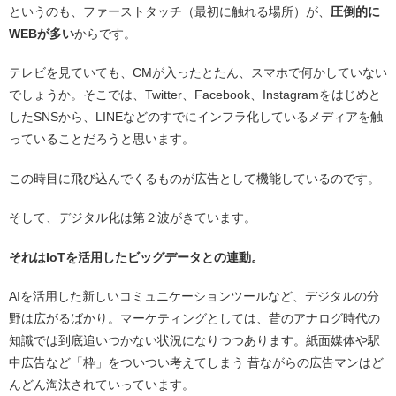
というのも、ファーストタッチ（最初に触れる場所）が、
圧倒的に
WEBが多い
からです。
テレビを見ていても、CMが入ったとたん、スマホで何かしていない
でしょうか。そこでは、Twitter、Facebook、Instagramをはじめと
したSNSから、LINEなどのすでにインフラ化しているメディアを触
っていることだろうと思います。
この時目に飛び込んでくるものが広告として機能しているのです。
そして、デジタル化は第２波がきています。
それはIoTを活用したビッグデータとの連動。
AIを活用した新しいコミュニケーションツールなど、デジタルの分
野は広がるばかり。マーケティングとしては、昔のアナログ時代の
知識では到底追いつかない状況になりつつあります。紙面媒体や駅
中広告など「枠」をついつい考えてしまう 昔ながらの広告マンはど
んどん淘汰されていっています。