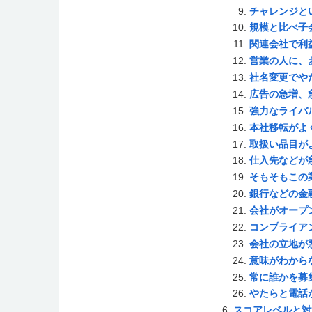
チャレンジと
規模と比べ子
関連会社で利
営業の人に、
社名変更でや
広告の急増、
強力なライバ
本社移転がよ
取扱い品目が
仕入先などが
そもそもこの
銀行などの金
会社がオープ
コンプライア
会社の立地が
意味がわから
常に誰かを募
やたらと電話
スコアレベルと対