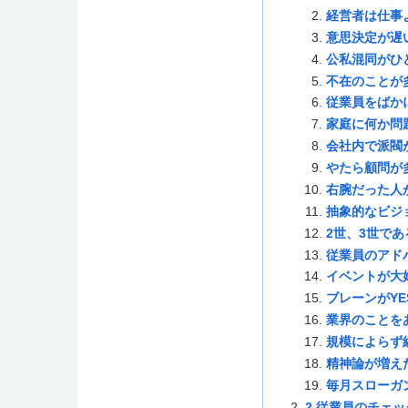
経営者は仕事
意思決定が遅
公私混同がひ
不在のことが
従業員をばか
家庭に何か問
会社内で派閥
やたら顧問が
右腕だった人
抽象的なビジ
2世、3世であ
従業員のアド
イベントが大
ブレーンがYE
業界のことを
規模によらず
精神論が増え
毎月スローガ
2.従業員のチェ