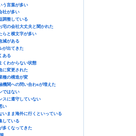
いう言葉が多い
会社が多い
益調整している
お宅の会社大丈夫と聞かれた
たらと横文字が多い
急減がある
ルが出てきた
くある
よくわからない状態
急に変更された
業種の構造が変
融機関への問い合わsが増えた
ンではない
ンスに遵守していない
悪い
ないまま海外に行くといっている
集している
が多くなってきた
策