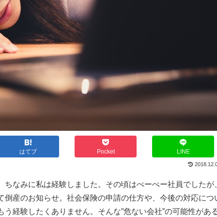
はてブ
Pocket
LINE
2018.12.
。ちなみに私は経験しました。その頃はぺーぺー社員でしたが
て倒産のお知らせ。社会保険の申請の仕方や、今後の対応につ
もう経験したくありません。そんな”危ない会社”の可能性があ