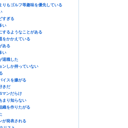
よりもゴルフ等趣味を優先している
い
どすぎる
多い
にするようなことがある
題をかかえている
がある
多い
が退職した
ョンしか持っていない
る
バイスを嫌がる
好きだ
Sマンだらけ
あまり知らない
組織を作りたがる
た
ンが発表される
ックリスト