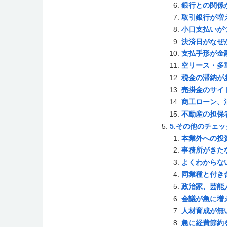
銀行との関係
取引銀行が増
小口支払いが
決済日がなぜ
支払手形が金
空リース・多
税金の滞納が
売掛金のサイ
商工ローン、
不動産の担保
5.その他のチェ
本業外への投
事務所がきた
よくわからな
同業種と付き
政治家、芸能
会議が急に増
人材育成が無
急に経費節約