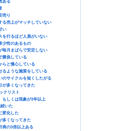
数ある
常
安売り
する売上がマッチしていない
甘い
スを行るほど人員がいない
希少性のあるもの
が毎月まばらで安定しない
で勝負している
からと慢心している
せるような施策をしている
いのサイクルを短くしたがる
引が多くなってきた
ェックリスト
、もしくは現象が3年以上
続続いた
に変化した
が多くなってきた
月商の3倍以上ある