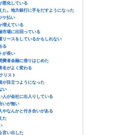
が悪化している
えた。地方銀行に手をだすようになった
ツケ払い
か増えている
融市場に出回っている
重リースをしているかもしれない
ある
トが長い
消費者金融に借りはじめた
者名がよく変わる
ックリスト
資が目立つようになった
ない
い人が会社に出入りしている
合いが無い
人やなんかと付き合いがある
えた
い
を言い出した