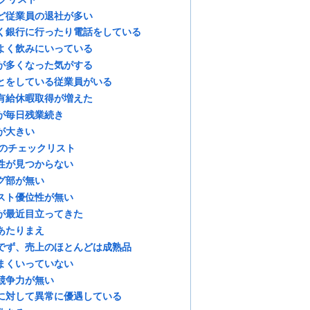
ど従業員の退社が多い
く銀行に行ったり電話をしている
よく飲みにいっている
が多くなった気がする
とをしている従業員がいる
有給休暇取得が増えた
が毎日残業続き
が大きい
スのチェックリスト
性が見つからない
グ部が無い
スト優位性が無い
が最近目立ってきた
あたりまえ
でず、売上のほとんどは成熟品
まくいっていない
競争力が無い
に対して異常に優遇している