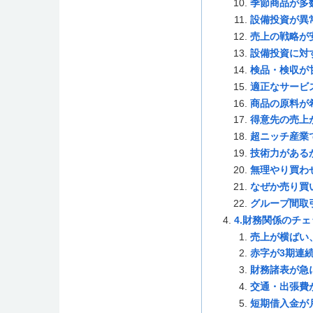
季節商品が多
設備投資が異
売上の戦略が
設備投資に対
検品・検収が
適正なサービ
商品の原料が
得意先の売上
超ニッチ産業
技術力がある
無理やり買わ
なぜか売り買
グループ間取
4.財務関係のチ
売上が横ばい
赤字が3期連
財務諸表が急
交通・出張費
短期借入金が