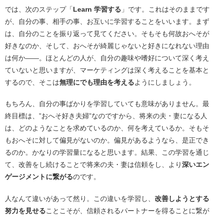
では、次のステップ「
Learn 学習する
」です。これはそのままです
が、自分の事、相手の事、お互いに学習することをいいます。まず
は、自分のことを振り返って見てください。そもそも何故おへそが
好きなのか、そして、おへそが綺麗じゃないと好きになれない理由
は何か――。ほとんどの人が、自分の趣味や嗜好について深く考え
ていないと思いますが、マーケティングは深く考えることを基本と
するので、そこは
無理にでも理由を考える
ようにしましょう。
もちろん、自分の事ばかりを学習していても意味がありません。最
終目標は、”おへそ好き夫婦”なのですから、将来の夫・妻になる人
は、どのようなことを求めているのか、何を考えているか。そもそ
もおへそに対して偏見がないのか。偏見があるようなら、是正でき
るのか。かなりの学習量になると思います。結果、この学習を通じ
て、改善をし続けることで将来の夫・妻は信頼をし、より
深いエン
ゲージメントに繋がる
のです。
人なんて違いがあって然り。この違いを学習し、
改善しようとする
努力を見せる
ことこそが、信頼されるパートナーを得ることに繋が