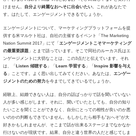
けません。
自分より綺麗なおへそに出会いたい
。これがあなたで
す。はたして、エンゲージメントできるでしょうか。
エンゲージメントについて、マーケティングプラットフォームを提
供する米マルケト社は、自社の主催するイベント「The Marketing
Nation Summit 2017」にて「
エンゲージメントこそマーケティング
の最重要課題
」とまで語っています。そこで同社のルーカス氏はエ
ンゲージメントに大切なことは、この3点だと伝えています。それ
は、「
Listen 傾聴する
」「
Learn 学習する
」「
Inspire 影響を与え
る
」ことです。よく思い出してみてください。あなたは、
エンゲー
ジメントのための努力
を今までしてきているでしょうか。
経験上、結婚できない人は、自分の話ばっかりで話を聞いていない
人が多い感じがします。それに、聞いていたとしても、自分の知り
たいことを聞くことができなく、自分にとっての相性が良いのか悪
いのかの判断もできていません。もしかしたら相手も”おへそ”が大
好きかもしれませんが、そこまで話が出来るステージまでなかなか
行けないのが現状です。結果、自分と違う世界の人だと感じてしま