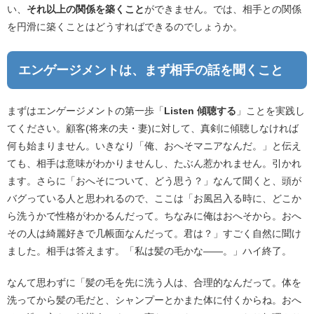
い、
それ以上の関係を築くこと
ができません。では、相手との関係
を円滑に築くことはどうすればできるのでしょうか。
エンゲージメントは、まず相手の話を聞くこと
まずはエンゲージメントの第一歩「
Listen 傾聴する
」ことを実践し
てください。顧客(将来の夫・妻)に対して、真剣に傾聴しなければ
何も始まりません。いきなり「俺、おへそマニアなんだ。」と伝え
ても、相手は意味がわかりませんし、たぶん惹かれません。引かれ
ます。さらに「おへそについて、どう思う？」なんて聞くと、頭が
バグっている人と思われるので、ここは「お風呂入る時に、どこか
ら洗うかで性格がわかるんだって。ちなみに俺はおへそから。おへ
その人は綺麗好きで几帳面なんだって。君は？」すごく自然に聞け
ました。相手は答えます。「私は髪の毛かな――。」ハイ終了。
なんて思わずに「髪の毛を先に洗う人は、合理的なんだって。体を
洗ってから髪の毛だと、シャンプーとかまた体に付くからね。おへ