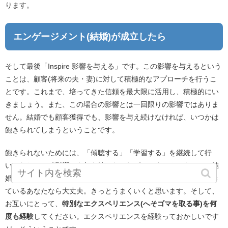
ります。
エンゲージメント(結婚)が成立したら
そして最後「Inspire 影響を与える」です。この影響を与えるという
ことは、顧客(将来の夫・妻)に対して積極的なアプローチを行うこ
とです。これまで、培ってきた信頼を最大限に活用し、積極的にい
きましょう。また、この場合の影響とは一回限りの影響ではありま
せん。結婚でも顧客獲得でも、影響を与え続けなければ、いつかは
飽きられてしまうということです。
飽きられないためには、「傾聴する」「学習する」を継続して行
い、なおかつ「影響」を与え続けなければいけません。きっと、結
婚後の衝突の方が多いと思いますが、エンゲージメントを実践でき
ているあなたなら大丈夫。きっとうまくいくと思います。そして、
お互いにとって、
特別なエクスペリエンス(へそゴマを取る事)を何
度も経験
してください。エクスペリエンスを経験っておかしいです