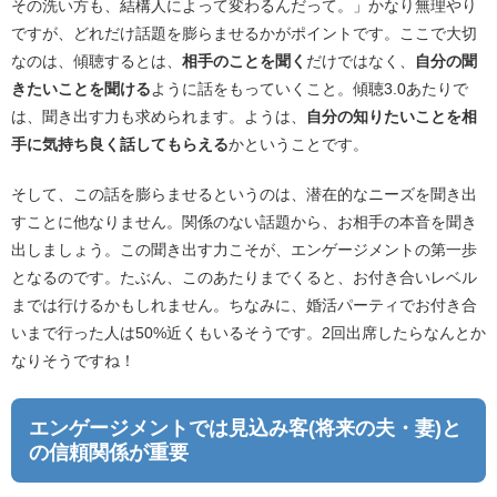
その洗い方も、結構人によって変わるんだって。」かなり無理やり
ですが、どれだけ話題を膨らませるかがポイントです。ここで大切
なのは、傾聴するとは、
相手のことを聞く
だけではなく、
自分の聞
きたいことを聞ける
ように話をもっていくこと。傾聴3.0あたりで
は、聞き出す力も求められます。ようは、
自分の知りたいことを相
手に気持ち良く話してもらえる
かということです。
そして、この話を膨らませるというのは、潜在的なニーズを聞き出
すことに他なりません。関係のない話題から、お相手の本音を聞き
出しましょう。この聞き出す力こそが、エンゲージメントの第一歩
となるのです。たぶん、このあたりまでくると、お付き合いレベル
までは行けるかもしれません。ちなみに、婚活パーティでお付き合
いまで行った人は50%近くもいるそうです。2回出席したらなんとか
なりそうですね！
エンゲージメントでは見込み客(将来の夫・妻)と
の信頼関係が重要