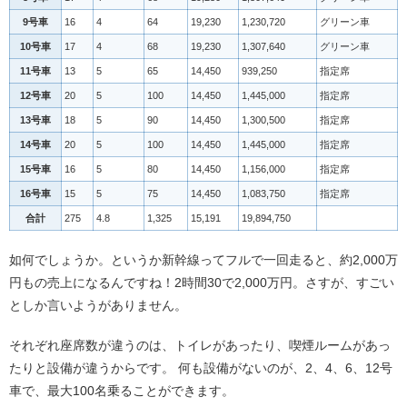
9号車
16
4
64
19,230
1,230,720
グリーン車
10号車
17
4
68
19,230
1,307,640
グリーン車
11号車
13
5
65
14,450
939,250
指定席
12号車
20
5
100
14,450
1,445,000
指定席
13号車
18
5
90
14,450
1,300,500
指定席
14号車
20
5
100
14,450
1,445,000
指定席
15号車
16
5
80
14,450
1,156,000
指定席
16号車
15
5
75
14,450
1,083,750
指定席
合計
275
4.8
1,325
15,191
19,894,750
如何でしょうか。というか新幹線ってフルで一回走ると、約2,000万
円もの売上になるんですね！2時間30で2,000万円。さすが、すごい
としか言いようがありません。
それぞれ座席数が違うのは、トイレがあったり、喫煙ルームがあっ
たりと設備が違うからです。 何も設備がないのが、2、4、6、12号
車で、最大100名乗ることができます。