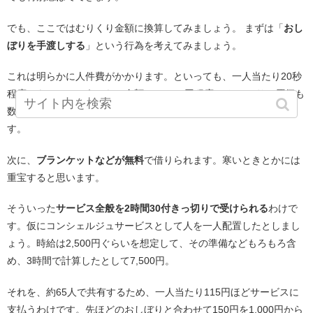
でも、ここではむりくり金額に換算してみましょう。 まずは「
おし
ぼりを手渡しする
」という行為を考えてみましょう。
これは明らかに人件費がかかります。といっても、一人当たり20秒
程度のものでしょうから、金額にして10円程度。 おしぼりの原価も
数十円でしょうから、高く見積もっても35円程度だと計算できま
す。
次に、
ブランケットなどが無料
で借りられます。寒いときとかには
重宝すると思います。
そういった
サービス全般を2時間30付きっ切りで受けられる
わけで
す。仮にコンシェルジュサービスとして人を一人配置したとしまし
ょう。時給は2,500円ぐらいを想定して、その準備などもろもろ含
め、3時間で計算したとして7,500円。
それを、約65人で共有するため、一人当たり115円ほどサービスに
支払うわけです。先ほどのおしぼりと合わせて150円を1,000円から