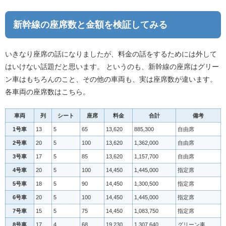
新幹線の座席数と金額を検証してみる
いきなり座席の話になりましたが、料金の話をするためには外して
はいけない話題だと思います。 というのも、新幹線の座席はグリー
ン車はもちろんのこと、その他の車両も、実は座席数が違います。
各車両の座席数はこちら。
車両
列
シート
座席
料金
合計
備考
1号車
13
5
65
13,620
885,300
自由席
2号車
20
5
100
13,620
1,362,000
自由席
3号車
17
5
85
13,620
1,157,700
自由席
4号車
20
5
100
14,450
1,445,000
指定席
5号車
18
5
90
14,450
1,300,500
指定席
6号車
20
5
100
14,450
1,445,000
指定席
7号車
15
5
75
14,450
1,083,750
指定席
8号車
17
4
68
19,230
1,307,640
グリーン車