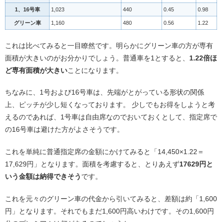
1、16号車
1,023
440
0.45
0.98
グリーン車
1,160
480
0.56
1.22
これは比べてみると一目瞭然です。明らかにグリーン車の方が専有
面積が大きいのがお分かりでしょう。普通車を1とすると、
1.22倍ほ
ど専有面積が大きい
ことになります。
ちなみに、1号および16号車は、先端がとがっている形状の関係
上、ピッチが少し短くなっております。 少しでもお得をしようと考
えるのであれば、1号車は自由席なのでおいておくとして、指定席で
の16号車は避けた方がよさそうです。
これを単純に普通指定席の金額にかけてみると「14,450×1.22＝
17,629円」となります。面積を考慮すると、とりあえず
17629円と
いう金額は納得できそう
です。
これを元々のグリーン車の代金から引いてみると、差額は約「1,600
円」となります。それでもまだ1,600円高いわけです。その1,600円