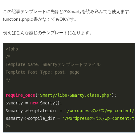
この記事テンプレートに先ほどのSmartyを読み込んでも使えます。
functions.phpに書かなくてもOKです。
例えばこんな感じのテンプレートになります。
<?php
/*

Template Name: Smartyテンプレートファイル

Template Post Type: post, page

*/
require_once
(
'Smarty/libs/Smarty.class.php'
);

$smarty = 
new
 Smarty();

$smarty->template_dir = 
'/Wordpressのパス/wp-content/th
$smarty->compile_dir = 
'/Wordpressのパス/wp-content/the
?>