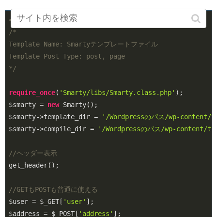
<?php
/*

Template Name: Smartyテンプレートファイル

Template Post Type: post, page

*/
require_once
(
'Smarty/libs/Smarty.class.php'
);

$smarty = 
new
 Smarty();

$smarty->template_dir = 
'/Wordpressのパス/wp-content/th
$smarty->compile_dir = 
'/Wordpressのパス/wp-content/the
//ヘッダー表示
get_header();

//GETもPOSTも普通に使える
$user = $_GET[
'user'
];

$address = $_POST[
'address'
];
