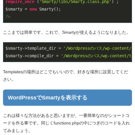
require_once
 (
'Smarty/libs/Smarty.class.php'
) ;

$smarty = 
new
?>
ここまでは簡単です。これで、Smartyが使えるようになりました。
$smarty->template_dir = 
'/Wordpressのパス/wp-content/th
$smarty->compile_dir = 
'/Wordpressのパス/wp-content/the
Templatesの場所はどこでもいいので、好きな場所に設置してくだ
さい。
WordPressでSmartyを表示する
これは様々な方法があると思いますが、一番簡単なのがショートコ
ードを作る事です。同じくfunctions.phpの中につぎのコードを入れ
てみましょう。