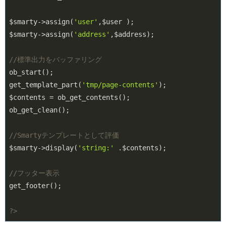
$smarty->assign(
'user'
,$user );

$smarty->assign(
'address'
,$address);

//標準出力をバッファリング
ob_start();

get_template_part(
'tmp/page-contents'
);

$contents = ob_get_contents();

ob_get_clean();

//Smartyテンプレートとして評価
$smarty->display(
'string:'
 .$contents);

//フッター表示
get_footer();

?>