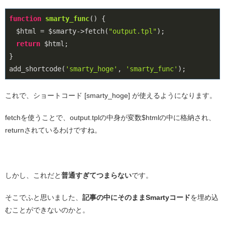
function
smarty_func
()
{

　$html = $smarty->fetch(
"output.tpl"
);

return
 $html;

}

add_shortcode(
'smarty_hoge'
, 
'smarty_func'
);
これで、ショートコード [smarty_hoge] が使えるようになります。
fetchを使うことで、output.tplの中身が変数$htmlの中に格納され、
returnされているわけですね。
しかし、これだと
普通すぎてつまらない
です。
そこでふと思いました、
記事の中にそのままSmartyコード
を埋め込
むことができないのかと。