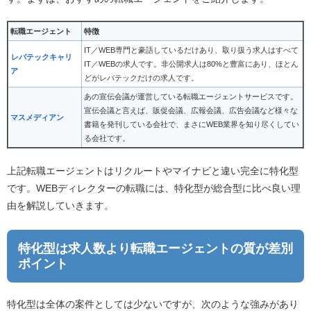
転職エージェント
特徴
IT／WEB専門と豪語しているだけあり、取り扱う求人はすべて
レバテックキャリ
IT／WEBの求人です。非公開求人は80%と豊富にあり、ほとん
ア
どがレバテックだけの求人です。
あの宣伝会議が運営している転職エージェントサービスです。
宣伝会議と言えば、販促会議、広報会議、広告会議など様々な
マスメディアン
書籍を発刊している会社で、まさにWEB業界を知り尽くしてい
る会社です。
上記転職エージェントはリクルートやマイナビと違い完全に特化型
です。WEBディレクターの転職には、特化型が総合型に比べ良い理
由を解説していきます。
特化型は求人数より転職エージェントの質が差別
ポイント
特化型は全体の案件としては少ないですが、次のような強みがあり