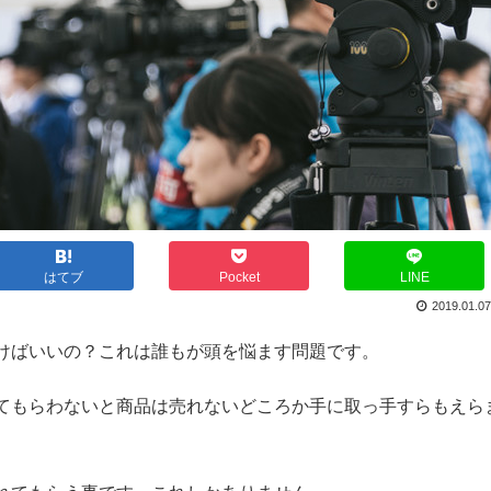
はてブ
Pocket
LINE
2019.01.07
けばいいの？これは誰もが頭を悩ます問題です。
てもらわないと商品は売れないどころか手に取っ手すらもえら